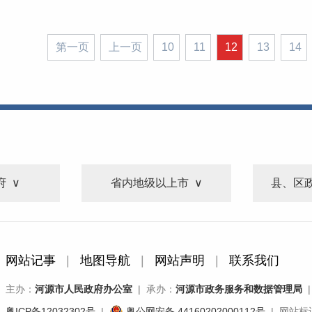
第一页
上一页
10
11
12
13
14
府
省内地级以上市
县、区
网站记事
|
地图导航
|
网站声明
|
联系我们
主办：
河源市人民政府办公室
| 承办：
河源市政务服务和数据管理局
|
粤ICP备12032302号
|
粤公网安备 44160202000112号
| 网站标识