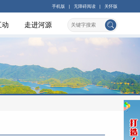
手机版
|
无障碍阅读
|
关怀版
互动
走进河源