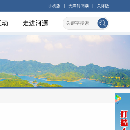
手机版
|
无障碍阅读
|
关怀版
互动
走进河源
府