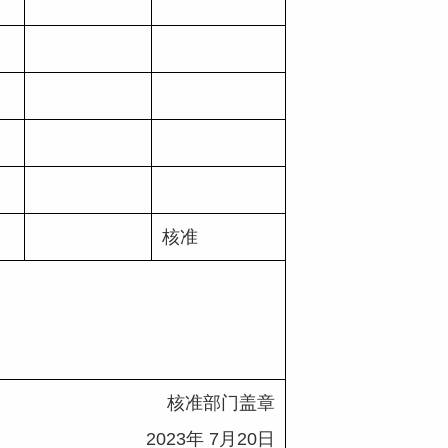
核准
核准部门盖章
2023
年
 7
月
20
日