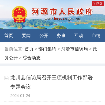
关怀版
首页
要闻
公开
办事
互动
市情
当前位置:
首页
>
部门集约
>
河源市信访局
>
政
务公开
>
综合动态
龙川县信访局召开三项机制工作部署
专题会议
2024-01-24