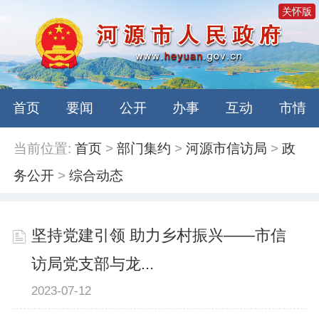
关怀版
首页
要闻
公开
办事
互动
市情
当前位置:
首页
>
部门集约
>
河源市信访局
>
政
务公开
>
综合动态
坚持党建引领 助力乡村振兴——市信
访局党支部与龙...
2023-07-12