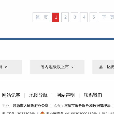
第一页
1
2
3
4
5
下一
府
省内地级以上市
县、区
网站记事
|
地图导航
|
网站声明
|
联系我们
主办：
河源市人民政府办公室
| 承办：
河源市政务服务和数据管理局
|
粤ICP备12032302号
|
粤公网安备 44160202000112号
| 网站标识