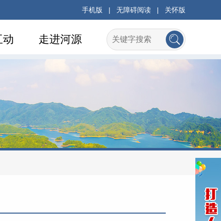
手机版
|
无障碍阅读
|
关怀版
互动
走进河源