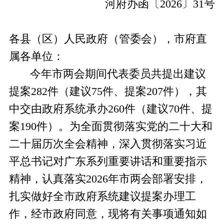
河府办函〔
2026
〕
31
号
各县（区）人民政府（管委会），市府直
属各单位：
今年市两会期间代表委员共提出建议
提案
282
件（建议
75
件、提案
207
件），其
中交由政府系统承办
260
件（建议
70
件、提
案
190
件）。为全面贯彻落实党的二十大和
二十届历次全会精神，深入贯彻落实习近
平总书记对广东系列重要讲话和重要指示
精神，认真落实
2026
年市两会部署安排，
扎实做好全市政府系统建议提案办理工
作，经市政府同意，现将有关事项通知如