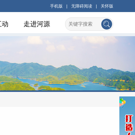
手机版
|
无障碍阅读
|
关怀版
互动
走进河源
府