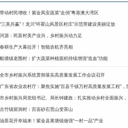
带动村民增收！紫金凤安蔬菜“走俏”粤港澳大湾区
“三美共赢”！龙川“环霍山风景区村庄”示范带建设美丽绽放
河源：民富村美产业兴，乡村振兴动力足
春耕生产大幕拉开！智能农机齐亮相
船塘镇老围村：扩大蔬菜种植面积持续增强“造血”功能
全市乡村振兴系统贯彻落实高质量发展工作会议召开
广东省农业农村厅：聚焦实施“百县千镇万村高质量发展工程”，
市乡村振兴局党组书记、局长钟建政：扎实推动乡村全面振兴，大
古竹镇留洞村：百亩砂石荒山变茶山
油茶花开幸福来！紫金县黄塘镇做强“一村一品”产业