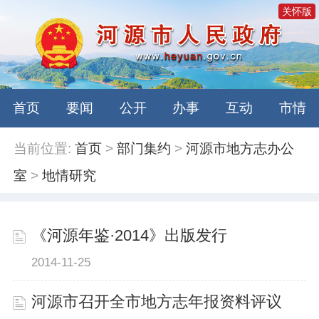
关怀版
首页
要闻
公开
办事
互动
市情
当前位置:
首页
>
部门集约
>
河源市地方志办公
室
>
地情研究
《河源年鉴·2014》出版发行
2014-11-25
河源市召开全市地方志年报资料评议