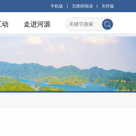
手机版
|
无障碍阅读
|
关怀版
互动
走进河源