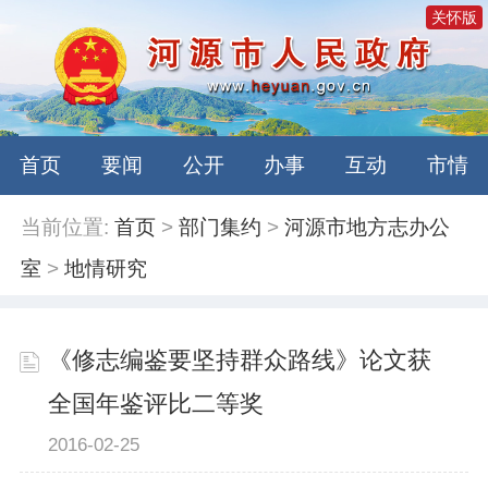
关怀版
首页
要闻
公开
办事
互动
市情
当前位置:
首页
>
部门集约
>
河源市地方志办公
室
>
地情研究
《修志编鉴要坚持群众路线》论文获
全国年鉴评比二等奖
2016-02-25