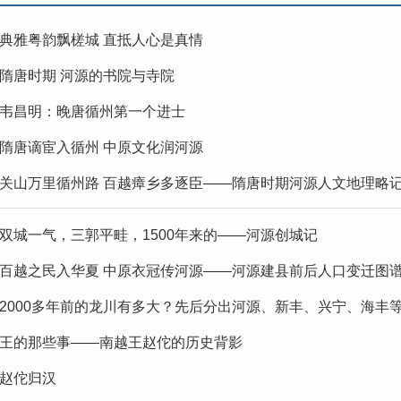
典雅粤韵飘槎城 直抵人心是真情
隋唐时期 河源的书院与寺院
韦昌明：晚唐循州第一个进士
隋唐谪宦入循州 中原文化润河源
关山万里循州路 百越瘴乡多逐臣——隋唐时期河源人文地理略
双城一气，三郭平畦，1500年来的——河源创城记
百越之民入华夏 中原衣冠传河源——河源建县前后人口变迁图
2000多年前的龙川有多大？先后分出河源、新丰、兴宁、海丰
王的那些事——南越王赵佗的历史背影
赵佗归汉