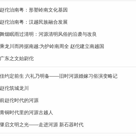
赵佗治南粤：形塑岭南文化基因
赵佗治南粤：汉越民族融合发展
舞烟眠雨过清明：河源清明风俗的沿袭与改良
乘龙川而跨据南越:为护岭南周全 赵佗建立南越国
广东之文始尉佗
佳约定前生 六礼乃明备——旧时河源婚嫁习俗演变略记
赵佗筑城龙川
前赵佗时代的河源
青铜时代里的河源古越人
肇启文明之光——走进河源 新石器时代