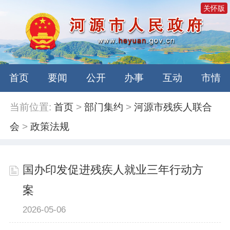
关怀版
首页
要闻
公开
办事
互动
市情
当前位置:
首页
>
部门集约
>
河源市残疾人联合
会
>
政策法规
国办印发促进残疾人就业三年行动方
案
2026-05-06