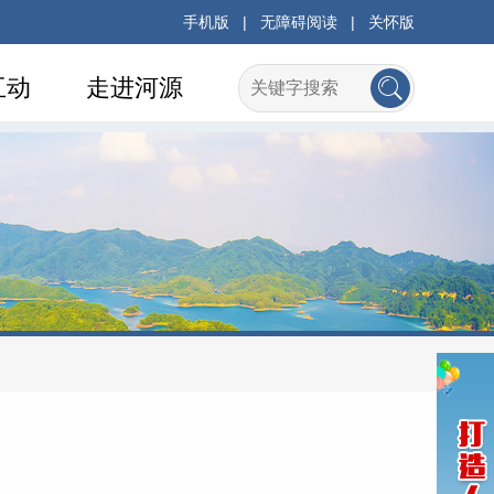
手机版
|
无障碍阅读
|
关怀版
互动
走进河源
府