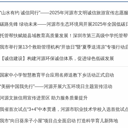
“山水有约 诚信同行”——2025年河源市文明诚信旅游宣传志愿
‌碳路先锋 绿动未来——河源市生态环境局开展2025年全国低
托管帮扶赋能县域教育高质量发展！深圳市第三高级中学托管帮
我市举行第13个救助管理机构“开放日”暨“夏季送清凉”专项行动
【诚信建设】构建河源环保诚信体系，促进绿色低碳发展
国家中小学智慧教育平台应用名师送教下乡活动正式启动
“美丽中国我先行”——河源开展六五环境日主题宣传活动
河源文旅信用宣传进景区 助力服务质量提升
我省首次试点“3+4”中本贯通，河源市职业技术学校入选首批试
我市“向日葵亲子小屋”项目点全面启动 打造科学育儿新阵地