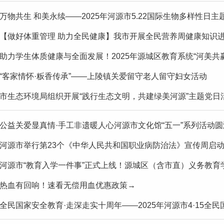
万物共生 和美永续——2025年河源市5.22国际生物多样性日主
【做好体重管理 助力全民健康】我市开展全民营养周健康知识
助力学生体质健康与全面发展！2025年源城区教育系统“河美共
“客家情怀·粄香传承”——上陵镇关爱留守老人留守妇女活动
市生态环境局组织开展“践行生态文明，共建绿美河源”主题党日
公益关爱显真情·手工非遗暖人心河源市文化馆“五一”系列活动
河源市举行第23个《中华人民共和国职业病防治法》宣传周启动仪
河源市“教育入学一件事”正式上线！源城区（含市直）义务教育学
热血有回响！速看无偿用血优惠政策→
全民国家安全教育·走深走实十周年——2025年河源市4·15全民国