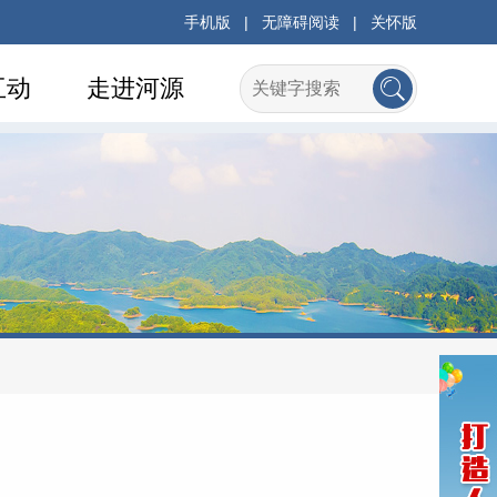
手机版
|
无障碍阅读
|
关怀版
互动
走进河源
府