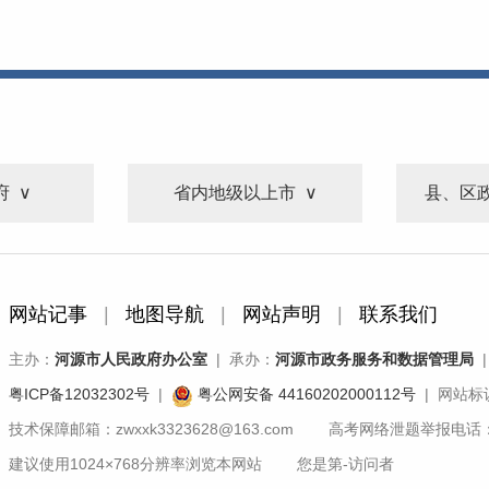
府
省内地级以上市
县、区
网站记事
|
地图导航
|
网站声明
|
联系我们
主办：
河源市人民政府办公室
| 承办：
河源市政务服务和数据管理局
|
粤ICP备12032302号
|
粤公网安备 44160202000112号
| 网站标识
技术保障邮箱：zwxxk3323628@163.com 高考网络泄题举报电话：07
建议使用1024×768分辨率浏览本网站 您是第
-
访问者