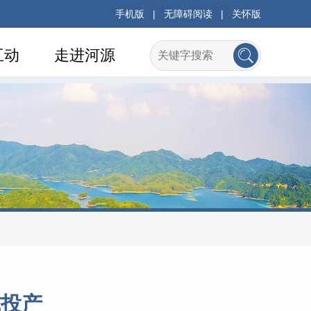
手机版
|
无障碍阅读
|
关怀版
互动
走进河源
式投产