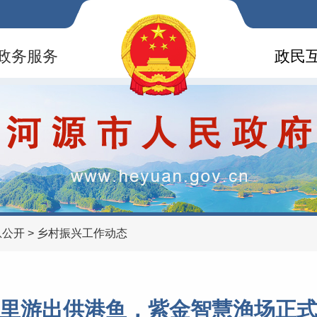
政务服务
政民
息公开
>
乡村振兴工作动态
里游出供港鱼，紫金智慧渔场正