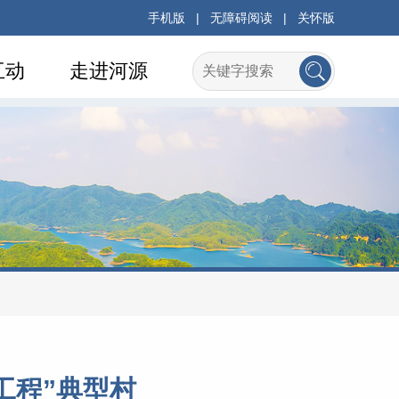
手机版
|
无障碍阅读
|
关怀版
互动
走进河源
工程”典型村