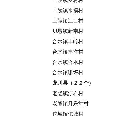
上陵镇罗村村
上陵镇米福村
上陵镇江口村
贝墩镇新南村
合水镇丰岭村
合水镇丰洋村
合水镇合水村
合水镇珊坪村
龙川县（２２个）
老隆镇浮石村
老隆镇月乐堂村
佗城镇佗城村