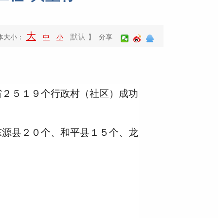
大
默认
体大小：
中
小
】 分享
２５１９个行政村（社区）成功
源县２０个、和平县１５个、龙