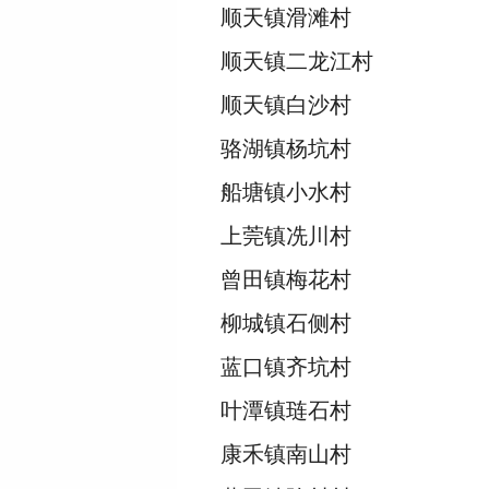
顺天镇滑滩村
顺天镇二龙江村
顺天镇白沙村
骆湖镇杨坑村
船塘镇小水村
上莞镇冼川村
曾田镇梅花村
柳城镇石侧村
蓝口镇齐坑村
叶潭镇琏石村
康禾镇南山村