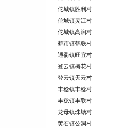
佗城镇胜利村
佗城镇灵江村
佗城镇高涧村
鹤市镇鹤联村
通衢镇旺宜村
登云镇梅花村
登云镇天云村
丰稔镇丰稔村
丰稔镇丰联村
龙母镇珠塘村
黄石镇公洞村