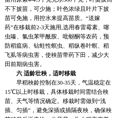
不下披苗，可少施；叶色浓绿且叶片下披
苗可免施，用控水来提高苗质。“送嫁
药”在移栽前2-3天施用,选用春雷霉素、噻
虫嗪、氯虫苯甲酰胺、吡蚜酮等农药，预
防稻瘟病、钻蛀性螟虫、稻纵卷叶螟、稻
飞虱等病虫害，使秧苗带药下田，减少大
田前期病虫害。
六
适龄壮秧，适时移栽
早稻秧龄控制在30-35天，气温稳定在
15℃以上时移栽，具体移栽时间需结合秧
苗、天气等情况确定。移栽时需做到“浅
插、匀插”，避免深插或插隔夜秧，确保秧