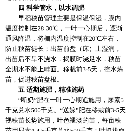
四
科学管水，以水调肥
早稻秧苗管理主要是保温保湿，膜内
温度控制在28-30℃，一叶一心期后，逐渐
通风降温，将棚内温度控制在20℃左右，
防止秧苗徒长；出苗前盘（床）土湿润，
出苗后不旱不浇水，揭膜时浇足水，秧苗
全期水不能上畦面。移栽前3-5天，控水炼
苗，促进秧苗盘根。
五
适期施肥，精准施药
“断奶”肥在一叶一心期追施用，尿素5
千克兑水500千克。“送嫁”肥在移栽前3-5天
视秧苗长势施用，叶色褪淡的苗，每亩秧
苗用尿素4-4.5千克兑水500千克；叶挺拔而