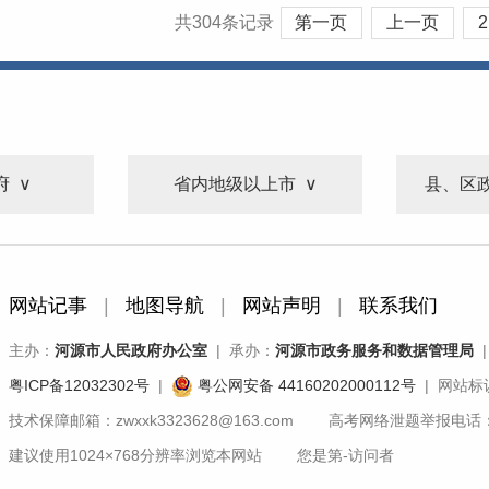
共304条记录
第一页
上一页
2
府
省内地级以上市
县、区
网站记事
|
地图导航
|
网站声明
|
联系我们
主办：
河源市人民政府办公室
| 承办：
河源市政务服务和数据管理局
|
粤ICP备12032302号
|
粤公网安备 44160202000112号
| 网站标识
技术保障邮箱：zwxxk3323628@163.com 高考网络泄题举报电话：07
建议使用1024×768分辨率浏览本网站 您是第
-
访问者