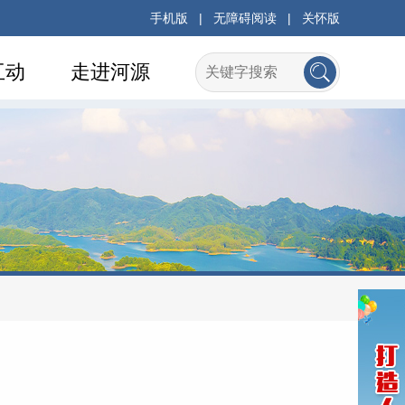
手机版
|
无障碍阅读
|
关怀版
互动
走进河源