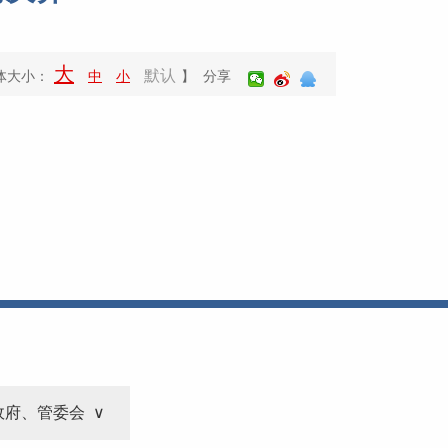
大
默认
体大小：
中
小
】 分享
政府、管委会