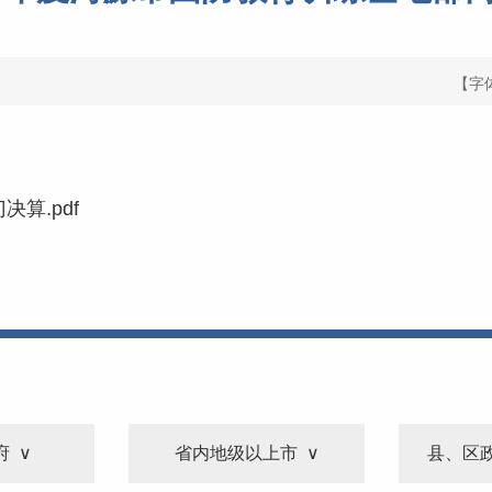
【字
算.pdf
府
省内地级以上市
县、区