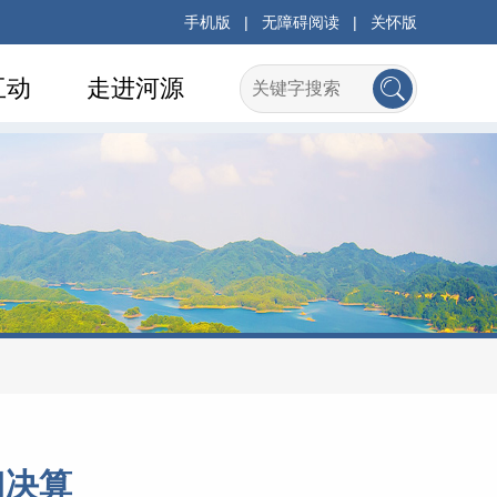
手机版
|
无障碍阅读
|
关怀版
互动
走进河源
门决算