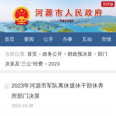
关怀版
首页
要闻
公开
办事
互动
市情
当前位置:
首页
>
政务公开
>
财政预决算
>
部门
决算及"三公"经费
>
2023
2023年河源市军队离休退休干部休养
所部门决算
2024-10-28