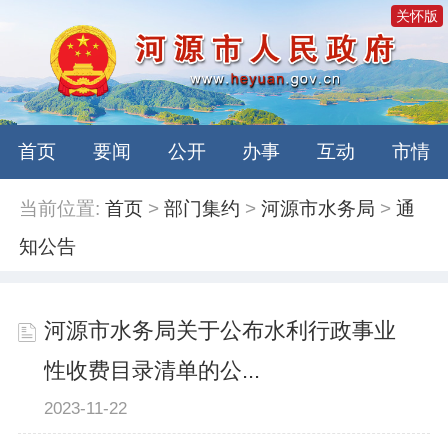
关怀版
首页
要闻
公开
办事
互动
市情
当前位置:
首页
>
部门集约
>
河源市水务局
>
通
知公告
河源市水务局关于公布水利行政事业
性收费目录清单的公...
2023-11-22