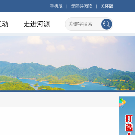
手机版
|
无障碍阅读
|
关怀版
互动
走进河源