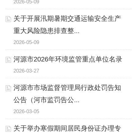
2026-05-09
关于开展汛期暑期交通运输安全生产
重大风险隐患排查整...
2026-05-09
河源市2026年环境监管重点单位名录
2026-03-27
河源市市场监督管理局行政处罚告知
公告（河市监罚告公...
2026-03-05
关于举办寒假期间居民身份证办理专