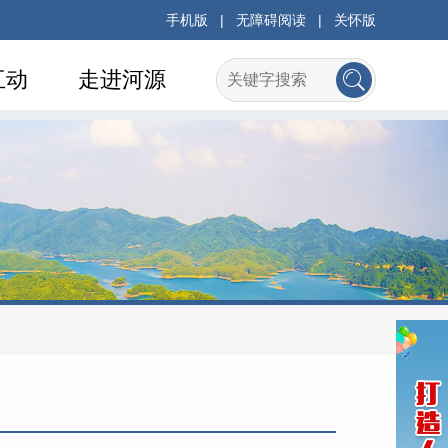
手机版
|
无障碍阅读
|
关怀版
互动
走进河源