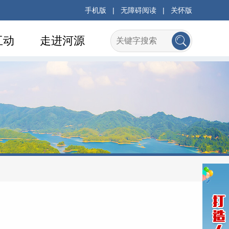
手机版
|
无障碍阅读
|
关怀版
互动
走进河源