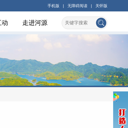
手机版
|
无障碍阅读
|
关怀版
互动
走进河源
府