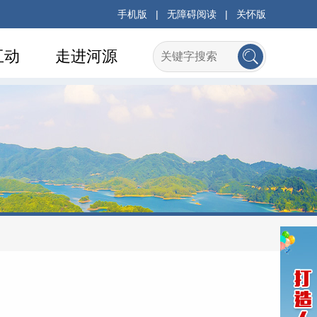
手机版
|
无障碍阅读
|
关怀版
互动
走进河源
府