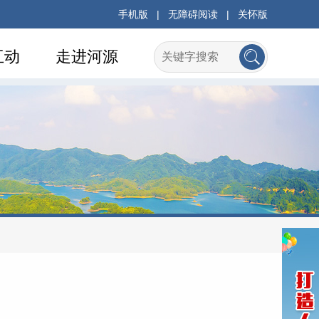
手机版
|
无障碍阅读
|
关怀版
互动
走进河源
府