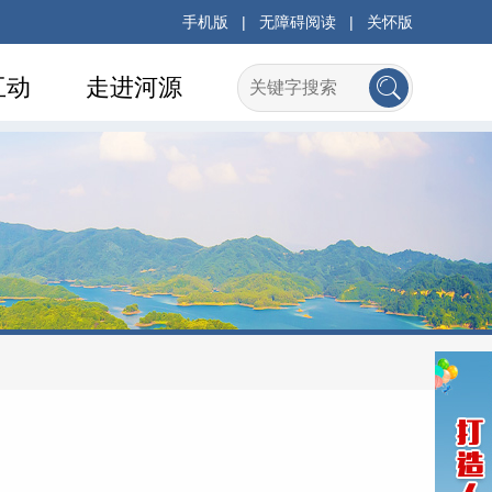
手机版
|
无障碍阅读
|
关怀版
互动
走进河源
府