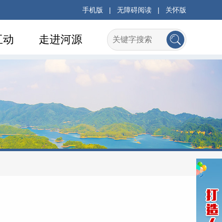
手机版
|
无障碍阅读
|
关怀版
互动
走进河源
府