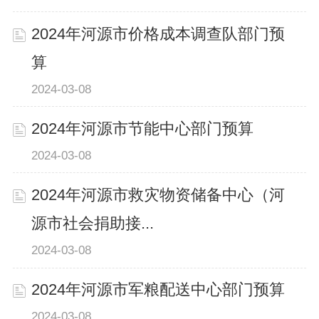
2024年河源市价格成本调查队部门预
算
2024-03-08
2024年河源市节能中心部门预算
2024-03-08
2024年河源市救灾物资储备中心（河
源市社会捐助接...
2024-03-08
2024年河源市军粮配送中心部门预算
2024-03-08