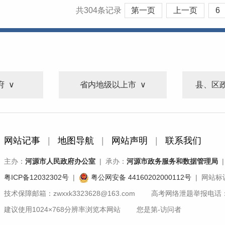
共304条记录
第一页
上一页
6
府
省内地级以上市
县、区
网站记事
|
地图导航
|
网站声明
|
联系我们
主办：
河源市人民政府办公室
| 承办：
河源市政务服务和数据管理局
|
粤ICP备12032302号
|
粤公网安备 44160202000112号
| 网站标识
技术保障邮箱：zwxxk3323628@163.com 高考网络泄题举报电话：07
建议使用1024×768分辨率浏览本网站 您是第
-
访问者