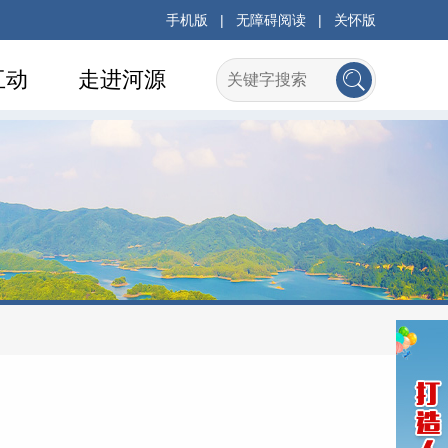
手机版
|
无障碍阅读
|
关怀版
互动
走进河源