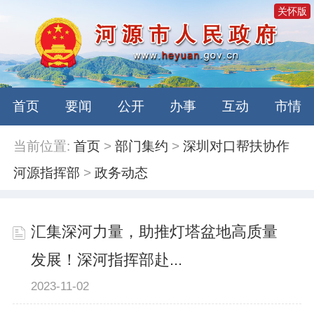
关怀版
首页
要闻
公开
办事
互动
市情
当前位置:
首页
>
部门集约
>
深圳对口帮扶协作
河源指挥部
>
政务动态
汇集深河力量，助推灯塔盆地高质量
发展！深河指挥部赴...
2023-11-02