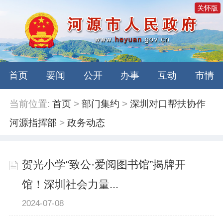
关怀版
首页
要闻
公开
办事
互动
市情
当前位置:
首页
>
部门集约
>
深圳对口帮扶协作
河源指挥部
>
政务动态
贺光小学“致公·爱阅图书馆”揭牌开
馆！深圳社会力量...
2024-07-08