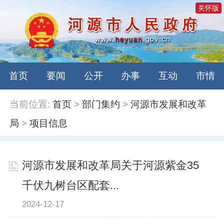
关怀版
首页
要闻
公开
办事
互动
市情
当前位置:
首页
>
部门集约
>
河源市发展和改革
局
>
项目信息
河源市发展和改革局关于河源紫金35
千伏九树台区配套...
2024-12-17