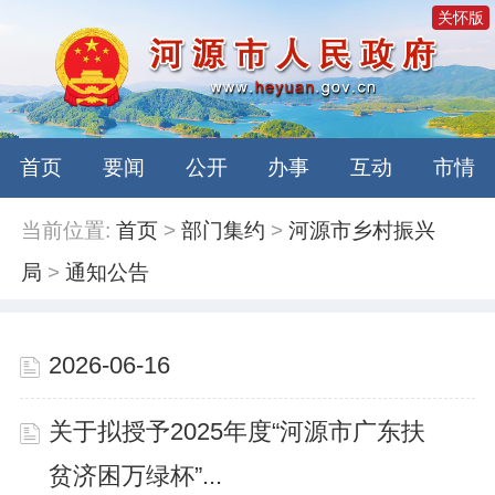
关怀版
首页
要闻
公开
办事
互动
市情
当前位置:
首页
>
部门集约
>
河源市乡村振兴
局
>
通知公告
2026-06-16
关于拟授予2025年度“河源市广东扶
贫济困万绿杯”...