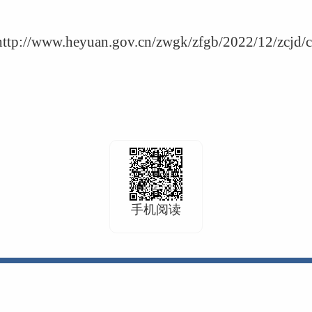
http://www.heyuan.gov.cn/zwgk/zfgb/2022/12/zcjd/
手机阅读