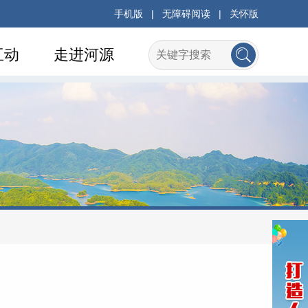
手机版
|
无障碍阅读
|
关怀版
互动
走进河源
府