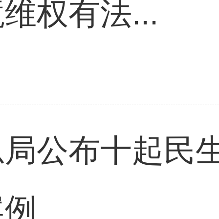
维权有法...
总局公布十起民
案例