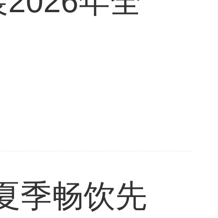
026年全
！夏季畅饮先