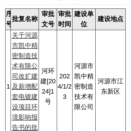
序
审批
审批
建设单
批复名称
建设地点
号
文号
时间
位
关于河源
市凯中精
密制造技
术有限公
河源市
河环
司改扩建
202
凯中精
建[20
河源市江
1
及新增配
4/1/2
密制造
24]1
东新区
套电镀建
3
技术有
号
设项目环
限公司
境影响报
告书的批