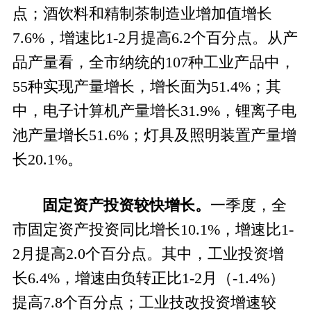
点；酒饮料和精制茶制造业增加值增长
7.6%，增速比1-2月提高6.2个百分点。从产
品产量看，
全市纳统的
107种工业产品中，
55种实现产量增长，增长面为51.4%；其
中，
电子计算机产量增长
31.9%，锂离子电
池产量增长51.6%；灯具及照明装置产量增
长20.1%。
固定资产
投资
较快增长
。
一季度，全
市
固定资产投资同比增长
10.1
%，增速比
1-
2月
提高
2.0
个百分点
。
其中
，工业
投资
增
长
6.4
%
，增速由负转正比
1-2月（-1.4%）
提高7.8个百分
点；工业技改投资增速较