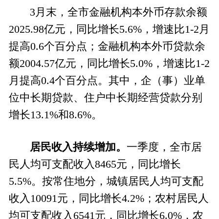
3
月末，全市金融机构本外币存款余额
2025.98
亿元，
同比增长
5.6%，增速比1-2月
提高
0.6个百分点；
金融机构本外币贷款余
额
2004.57
亿元，同比
增长
5.0
%
，增速比
1-2
月
提高
0.4个百分点
。其中，企（事）业单
位中长期贷款、住户中长期经营贷款分别
增长
13.1%和
8.6
%。
居民收入持续增加
。
一季度，
全
市
居
民人均可支配收入
8465
元，同比增长
5.5
%。按常住地分，城镇居民人均可支配
收入
10091
元，同比增长
4.2
%；农村居民人
均可支配收入
6541
元，同比增长
6.0
%
，农