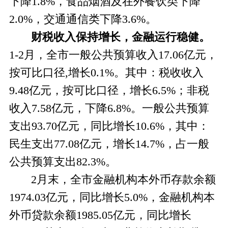
下降1
.8
%，食品烟酒
及在外餐饮
类下降
2.0
%，交通通信类下降
3.6
%。
财税收入
保持
增长
，金融运行稳健
。
1-2月，全市
一
般公共预算收入
17.06亿元，
按可比口径,增长0.1%
。其中：税收收入
9.48
亿元，按可比口径，增长
6.5
%；非税
收入
7.58
亿元，下降
6.8
%。
一般公共预算
支出
93.70亿元，同比增长10.6%
，其中：
民生支出
77.08
亿元，增长
14.7
%，占一般
公共预算支出
82.3
%
。
2月末，全市金融机构本外币存款余额
1974.03亿元，
同比增长
5.0%，金融机构本
外币贷款余额
1985.05亿元，同比
增长