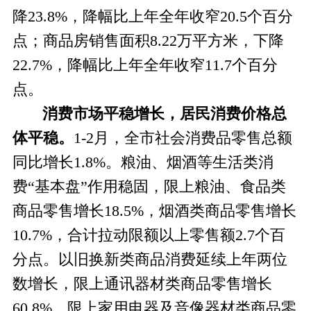
降
23.8%，降幅比
上年全年收窄
20.5个百分
点；
商品房销售面积
8.22万平方米，下降
22.7%，降幅比
上
年
全年
收窄
11.7个百分
点。
消费市场平稳增长，
居民
消费价格总
体平稳
。
1-2月，全市社会消费品零售总额
同比增长1.8%。粮油、烟酒等生活类消
费“基本盘”作用稳固
，限上
粮油、食品类
商品零售增长
18.5%，烟酒类商品零售增长
10.7%，合计拉动限额以上零售额2.7个百
分点。以旧换新类商品消费延续上年两位
数增长
，
限上通讯器材类商品零售增长
60.8%
，
限上家用电器及音像器材类商品零