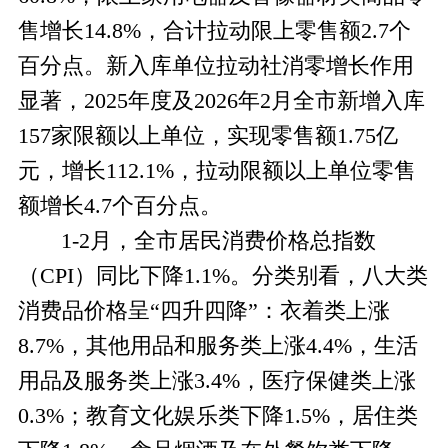
售增长
14.8%，合计拉动限上零售额2.7个
百分点。新入库单位拉动社消零增长作用
显著
，
2
025年度及2026年2月全市新增入库
157家限额以上单位
，
实现零售额
1.75亿
元，增长112.1%，拉动限额以上单位零售
额增长4.7个百分点。
1-2
月，全市居民消费价格总指数
（
CPI）同比下降
1.1
%。分类别看，八大类
消费品价格呈“
四
升
四
降
”：衣着类上涨
8.7
%，其他用品和服务类上涨
4.4
%，生活
用品及服务类上涨
3.4
%
，
医疗保健类
上涨
0.3
%
；
教育文化娱乐类下降
1.5
%，居住类