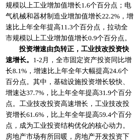
规模以上工业增加值增长1.6个百分点
；电
气机械和器材制造业
增加值
增长
22.2%，增
速比
上
年全年提高
11.3个百分点，拉动全
市规模以上工业增加值增长0.9个百分点。
投资
增速
由负转正，工业技改投资
快
速
增长
。
1-2月，全市固定资产投资同比增
长8.
1
%，增速比
上
年
全年
大幅提高
24.
6
个
百分点
。
其中
，
基础设施投资增长较快、
增速达
3
7.7
%
，
比
上
年全年提高
31.9
个百分
点
。
工业技改投资高速增长，工业技改投
资增长
61.6%，
比
上
年全年提高
59.4
个百分
点
，成为工业投资结构优化的核心动力。
房地产市场有所回暖，房地产开发投资下