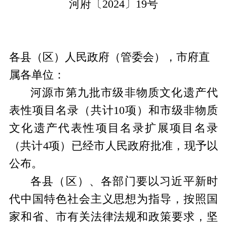
河府〔
20
24
〕
19
号
各县
（
区
）
人民政府
（管委会），市府
直
属
各单位
：
河源市第九批市级非物质文化遗产代
表性项目名录（共计
10项
）和市级非物质
文化遗产代表性项目名录扩展项目名录
（共计
4
项）
已经
市人民政府批准，现予以
公布。
各县（区）、各部门要
以
习近平新时
代中国特色社会主义思想
为指导
，按照
国
家和省、市有关法律法规和政策要求
，坚