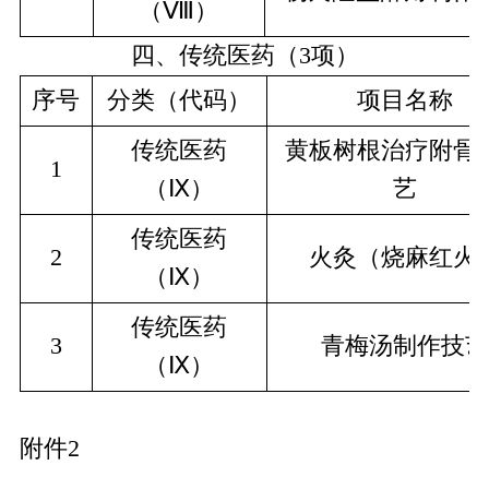
（Ⅷ）
四、传统医药（
3项
）
序号
分类（代码）
项目名称
传统医药
黄板树根治疗附骨
1
（Ⅸ）
艺
传统医药
2
火灸（烧麻红火
（Ⅸ）
传统医药
3
青梅汤制作技艺
（Ⅸ）
附件
2