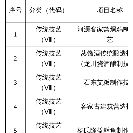
序号
分类（代码）
项目名称
传统技艺
河源客家盐焗鸡制
1
（Ⅷ）
艺
传统技艺
蒸馏酒传统酿造技
2
（Ⅷ）
（龙川烧酒酿制技
传统技艺
3
石东艾粄制作技
（Ⅷ）
传统技艺
4
客家古建筑营造技
（Ⅷ）
传统技艺
5
杨氏隆益酥角制作