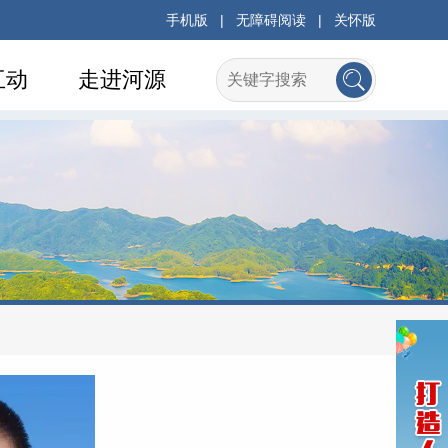
手机版
|
无障碍阅读
|
关怀版
互动
走进河源