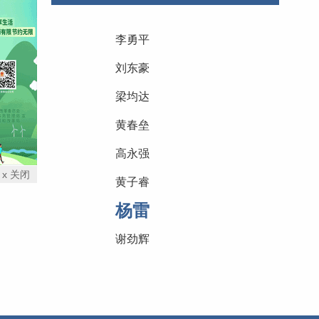
李勇平
刘东豪
梁均达
黄春垒
高永强
x 关闭
黄子睿
杨雷
谢劲辉