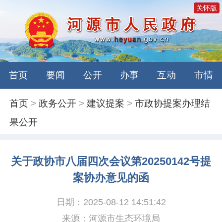
关怀版
首页
要闻
公开
办事
互动
市情
首页
>
政务公开
>
建议提案
>
市政协提案办理结
果公开
关于政协市八届四次会议第20250142号提
案协办意见的函
日期：2025-08-12 14:51:42
来源：河源市生态环境局