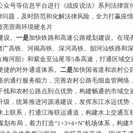
公众号等信息平台进行《战疫说法》系列法律宣
律问题，及时防范和化解法律风险，全力打赢疫
擦亮营商环境硬名片
建设。
一是
加快铁路和高速公路规划建设。在现
赣广高铁、河揭高铁、深河高铁、韶河汕铁路和
（梅河韶）和紫金至汕尾等5条高速，打通区域交
便捷的对外通道体系。
二是
加快国省道和农村公
路的通行服务能力，完善农村公路毛细血管网络
干线和农村公路点到点优势，构建畅通的市域交
升级，统筹推进河源港建设，发挥东江水运优势
水上联系，打通江海联运通道，构建水上交通互
谋划布局，着力打造
“1+3+4+N”机场体系，