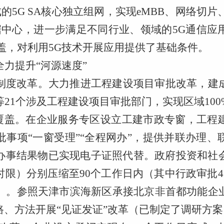
成的5G SA核心独立组网，实现eMBB、网络切片
据中心，进一步满足不同行业、领域的5G通信应
盖，对利用5G技术开展应用提供了基础条件。
全力提升
“河源速度”
制度改革。
大力推进工程建设项目审批改革
，
建
等
21个涉及工程建设项目审批部门，实现区域10
0%覆盖。在企业服务专区设立工建市政专窗，工
事项“一窗受理”“全程网办”，提供并联办理
办事结果物已实现电子证照代替。政府投资和社
限）分别压缩至90个工作日内（其中行政审批4
内）。参照天津市滨海新区承接北京非首都功能企
、方法开展“见证发证”改革
（
已制定了调研方案