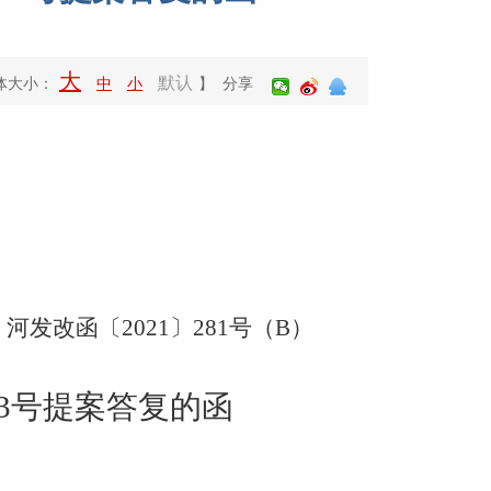
大
默认
体大小：
中
小
】 分享
河发改函〔
2021〕281号（B）
3
号
提案答复
的函