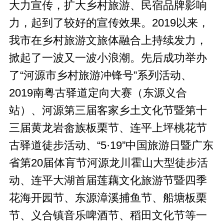
大力宣传，扩大乡村旅游、民宿品牌影响
力，起到了较好的宣传效果。2019以来，
我市在乡村旅游文旅体融合上持续发力，
掀起了一波又一波小浪潮。先后成功举办
了“河源市乡村旅游冲锋号”系列活动、
2019南粤古驿道定向大赛（东源义合
站）、河源第三届客家乡土文化节暨第十
三届黄龙岩畲族板栗节、连平上坪桃花节
古驿道徒步活动、“5·19”中国旅游日暨广东
省第20届体肓节河源龙川霍山大型徒步活
动、连平大湖首届莲藕文化旅游节暨四季
花海开园节、东源漳溪捕鱼节、船塘板栗
节、义合镇音乐啤酒节、稻田文化节等一