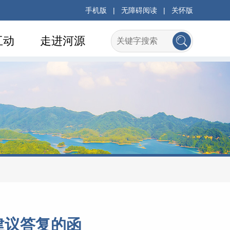
手机版
|
无障碍阅读
|
关怀版
互动
走进河源
表建议答复的函