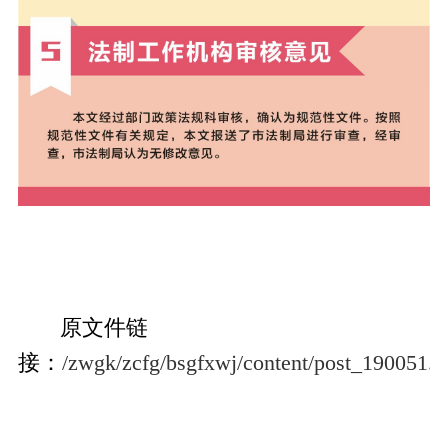
原文件链
接：
/zwgk/zcfg/bsgfxwj/content/post_190051.h